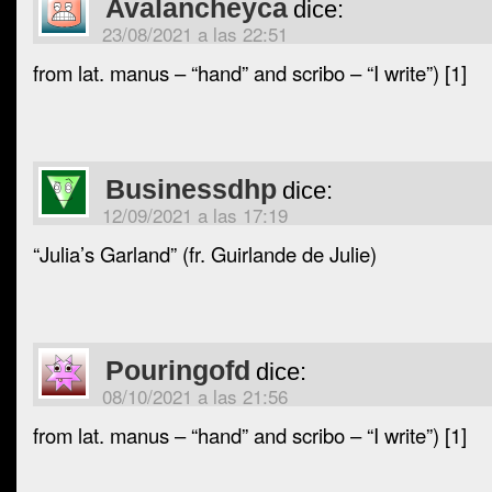
Avalancheyca
dice:
23/08/2021 a las 22:51
from lat. manus – “hand” and scribo – “I write”) [1]
Businessdhp
dice:
12/09/2021 a las 17:19
“Julia’s Garland” (fr. Guirlande de Julie)
Pouringofd
dice:
08/10/2021 a las 21:56
from lat. manus – “hand” and scribo – “I write”) [1]