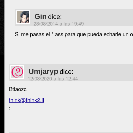
Gin
dice:
28/08/2014 a las 19:49
Si me pasas el *.ass para que pueda echarle un o
Umjaryp
dice:
12/03/2020 a las 12:44
Btlaozc
think@think2.it
: