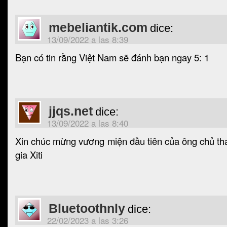
mebeliantik.com
dice:
13/09/2022 a las 8:39
Bạn có tin rằng Việt Nam sẽ đánh bạn ngay 5: 1
jjqs.net
dice:
13/09/2022 a las 8:40
Xin chúc mừng vương miện đầu tiên của ông chủ th
gia Xiti
Bluetoothnly
dice:
22/02/2023 a las 3:26