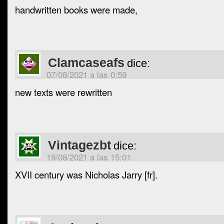
handwritten books were made,
Clamcaseafs
dice:
07/08/2021 a las 0:59
new texts were rewritten
Vintagezbt
dice:
19/08/2021 a las 15:01
XVII century was Nicholas Jarry [fr].