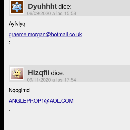
Dyuhhht
dice:
06/09/2020 a las 15:58
Ayfvlyq
graeme.morgan@hotmail.co.uk
:
Hlzqfii
dice:
09/11/2020 a las 17:54
Nqogimd
ANGLEPROP1@AOL.COM
: