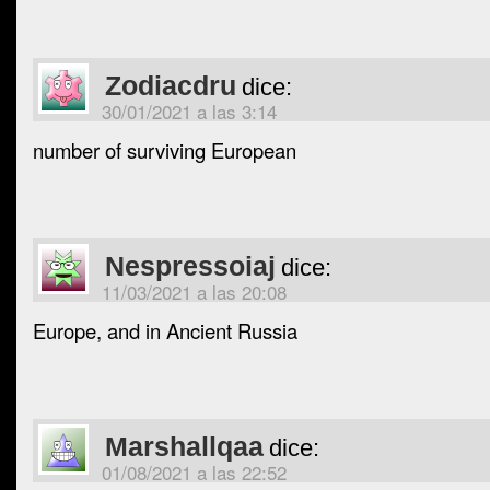
Zodiacdru
dice:
30/01/2021 a las 3:14
number of surviving European
Nespressoiaj
dice:
11/03/2021 a las 20:08
Europe, and in Ancient Russia
Marshallqaa
dice:
01/08/2021 a las 22:52