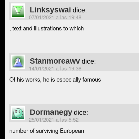
Linksyswai
dice:
07/01/2021 a las 19:48
, text and illustrations to which
Stanmoreawv
dice:
14/01/2021 a las 19:36
Of his works, he is especially famous
Dormanegy
dice:
25/01/2021 a las 5:52
number of surviving European