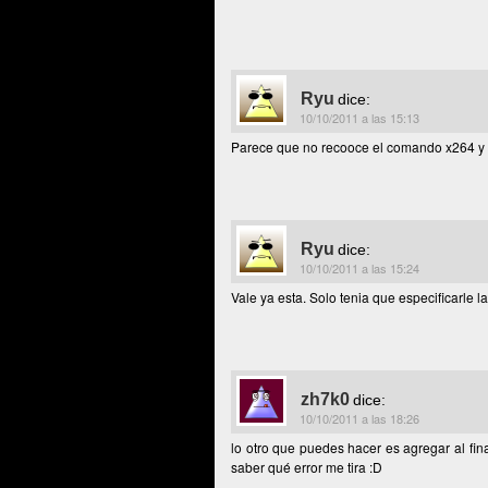
Ryu
dice:
10/10/2011 a las 15:13
Parece que no recooce el comando x264 y e
Ryu
dice:
10/10/2011 a las 15:24
Vale ya esta. Solo tenia que especificarle l
zh7k0
dice:
10/10/2011 a las 18:26
lo otro que puedes hacer es agregar al fina
saber qué error me tira :D