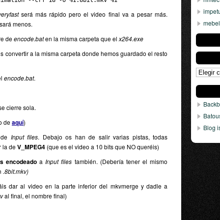
nimation --crf 18 -o %1.8bit.mkv %1
impet
veryfast
será más rápido pero el video final va a pesar más.
mebel
esará menos.
re de
encode.bat
en la misma carpeta que el
x264.exe
áis convertir a la misma carpeta donde hemos guardado el resto
l
encode.bat
.
Backb
e cierre sola.
Batou
lo de
aquí
)
Blog i
 de
Input files
. Debajo os han de salir varias pistas, todas
r la de
V_MPEG4
(que es el video a 10 bits que NO queréis)
is encodeado
a
Input files
también. (Debería tener el mismo
n
.8bit.mkv)
is dar al video en la parte inferior del mkvmerge y dadle a
v
al final, el nombre final)