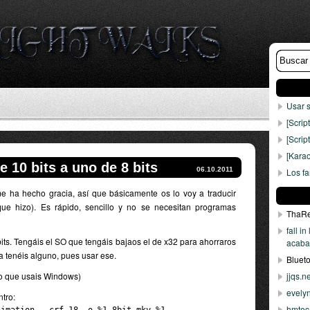
Usar 
[Scrip
[Scrip
[Kara
 10 bits a uno de 8 bits
06.10.2011
Los f
e ha hecho gracia, así que básicamente os lo voy a traducir
e hizo). Es rápido, sencillo y no se necesitan programas
ThaR
fall in
 bits. Tengáis el SO que tengáis bajaos el de x32 para ahorraros
acaba
ya tenéis alguno, pues usar ese.
Bluet
mo que usais Windows)
jjqs.n
evely
ntro:
hmtec