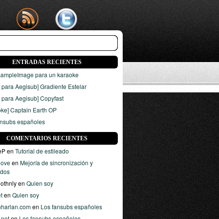
ENTRADAS RECIENTES
sampleImage para un karaoke
t para Aegisub] Gradiente Estelar
t para Aegisub] Copyfast
oke] Captain Earth OP
ansubs españoles
COMENTARIOS RECIENTES
eP en
Tutorial de estileado
 love
en
Mejoría de sincronización y
dos
oothnly en
Quien soy
et
en
Quien soy
nharlan.com
en
Los fansubs españoles
.net
en
Los fansubs españoles