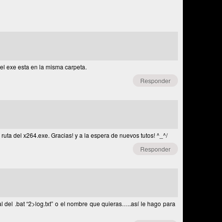
l exe esta en la misma carpeta.
Responder
a ruta del x264.exe. Gracias! y a la espera de nuevos tutos! ^_^/
Responder
l del .bat “2>log.txt” o el nombre que quieras…..así le hago para