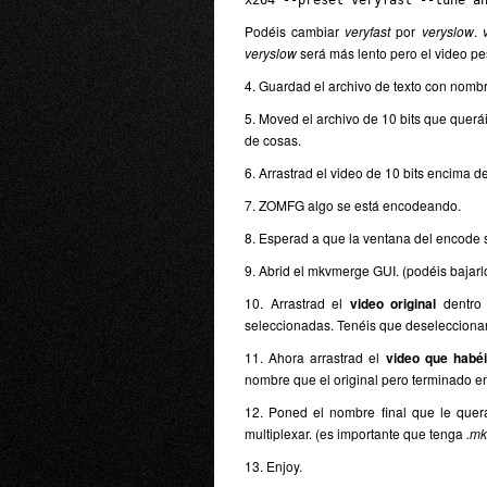
x264 --preset veryfast --tune a
Podéis cambiar
veryfast
por
veryslow
.
veryslow
será más lento pero el video p
4. Guardad el archivo de texto con nomb
5. Moved el archivo de 10 bits que quer
de cosas.
6. Arrastrad el video de 10 bits encima de
7. ZOMFG algo se está encodeando.
8. Esperad a que la ventana del encode s
9. Abrid el mkvmerge GUI. (podéis bajar
10. Arrastrad el
video original
dentro
seleccionadas. Tenéis que deselecciona
11. Ahora arrastrad el
video que habé
nombre que el original pero terminado e
12. Poned el nombre final que le querá
multiplexar. (es importante que tenga
.mk
13. Enjoy.