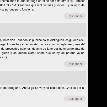
o cambiando lo que se pega en el txt por esto otro x264 –preset
1.8bit.mkv %1 fijandome que incluye mas guiones….y milagro de
o se porque pero funciona.
Responder
publicación…cuando se publica no se distinguen los guiones del
pegar lo que hay en el tutorial…no se como arreglar eso,pero ahí
te de preset dos guiones, delante de tune dos guiones,delante de
n guion y así queda claro.Espero que os ayude porque yo he
eso.:)
Responder
o de arreglarlo. Ahora ya se ve y se copia bien. Gracias por el
Responder