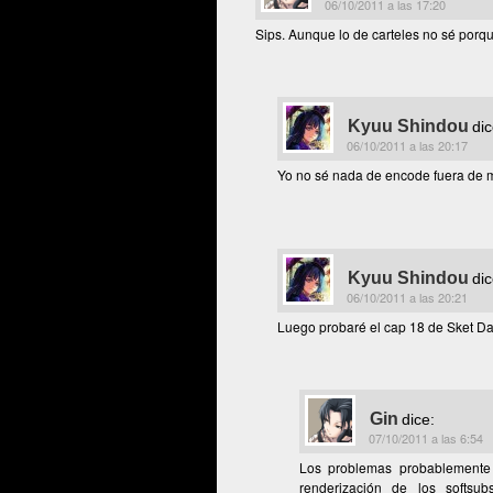
06/10/2011 a las 17:20
Sips. Aunque lo de carteles no sé porqu
Kyuu Shindou
dic
06/10/2011 a las 20:17
Yo no sé nada de encode fuera de m
Kyuu Shindou
dic
06/10/2011 a las 20:21
Luego probaré el cap 18 de Sket Dan
Gin
dice:
07/10/2011 a las 6:54
Los problemas probablemente
renderización de los softsub