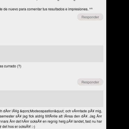
ate de nuevo para comentar tus resultados e impresiones. ^^
Responder
as currado (?)
Responder
l och dÃ¤r lÃ¥g &qors;Modeospastion&quut; och vÃ¤ntade pÃ¥ mig,
ester sÃ¥ jag fick aldrig tillfÃ¤lle att lÃ¤sa den dÃ¥. Jag Ã¤r
nars Ã¤r det hÃ¤r ocksÃ¥ en regnig helg pÃ¥ landet, fast nu har
r det hos er ocksÃ¥! :-)