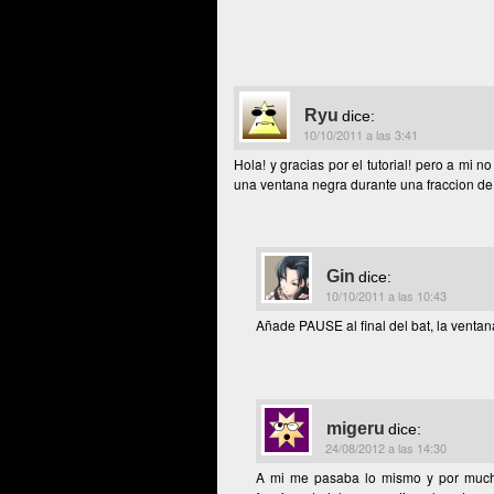
Ryu
dice:
10/10/2011 a las 3:41
Hola! y gracias por el tutorial! pero a mi n
una ventana negra durante una fraccion de 
Gin
dice:
10/10/2011 a las 10:43
Añade PAUSE al final del bat, la ventana
migeru
dice:
24/08/2012 a las 14:30
A mi me pasaba lo mismo y por much