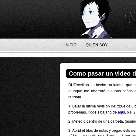
INICIO
QUIEN SOY
Como pasar un video de
RHExcellion ha hecho un tutorial que m
(aunque me ahorraré algunas coñas qu
random.
1. Bajar la última revisión del x264 de 8
problemas. Podéis bajarlo de
aquí
,
o si 
2. Metedlo dentro de una carpeta. (asu
3. Abrid el bloc de notas y pegad esto de