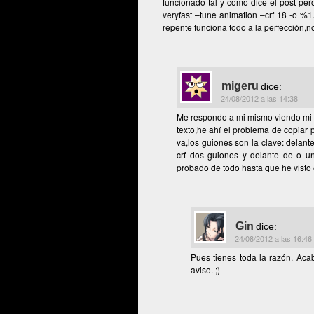
funcionado tal y como dice el post per
veryfast –tune animation –crf 18 -o %
repente funciona todo a la perfección,n
migeru
dice:
24/08/2012 a las 14:38
Me respondo a mi mismo viendo mi 
texto,he ahí el problema de copiar 
va,los guiones son la clave: delan
crf dos guiones y delante de o u
probado de todo hasta que he visto 
Gin
dice:
24/08/2012 a las 16:46
Pues tienes toda la razón. Acab
aviso. ;)