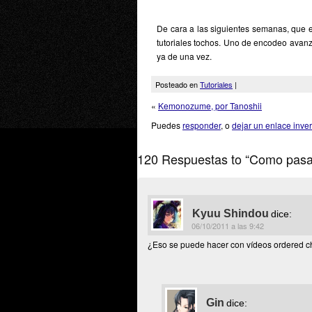
De cara a las siguientes semanas, que
tutoriales tochos. Uno de encodeo avanza
ya de una vez.
Posteado en
Tutoriales
|
«
Kemonozume, por Tanoshii
Puedes
responder
, o
dejar un enlace inve
120 Respuestas to “Como pasar 
Kyuu Shindou
dice:
06/10/2011 a las 9:42
¿Eso se puede hacer con vídeos ordered ch
Gin
dice: