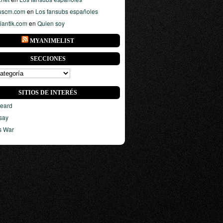
uscm.com
en
Los fansubs españoles
iantik.com
en
Quien soy
MYANIMELIST
SECCIONES
SITIOS DE INTERÉS
eard
say
s War