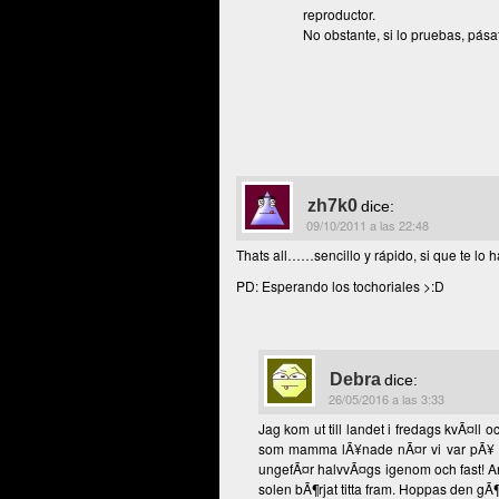
reproductor.
No obstante, si lo pruebas, pás
zh7k0
dice:
09/10/2011 a las 22:48
Thats all……sencillo y rápido, si que te lo h
PD: Esperando los tochoriales >:D
Debra
dice:
26/05/2016 a las 3:33
Jag kom ut till landet i fredags kvÃ¤l
som mamma lÃ¥nade nÃ¤r vi var pÃ¥ sem
ungefÃ¤r halvvÃ¤gs igenom och fast! An
solen bÃ¶rjat titta fram. Hoppas den gÃ¶