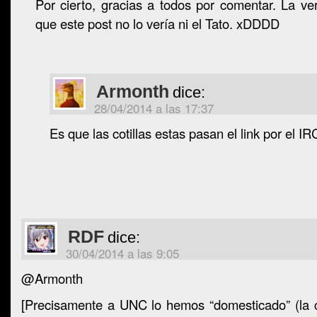
Por cierto, gracias a todos por comentar. La v
que este post no lo vería ni el Tato. xDDDD
Armonth
dice:
28/04/2014 a las 17:37
Es que las cotillas estas pasan el link por el I
RDF
dice:
30/04/2014 a las 9:05
@Armonth
[Precisamente a UNC lo hemos “domesticado” (la