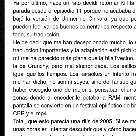
Ya por último, hace un rato decidí retomar Kill la 
parada desde el episodio 11 porque no acababa
bajé la versión de Unmei no Chikara, ya que p
pueden leer varios buenos comentarios respecto a
todo, su traducción.
He de decir que me han decepcionado mucho, lo si
traducción importantes y la adaptación está pichí
mí me ha parecido más plana que la hija’l’vecino
la de Crunchy, pero mal sincronizada. Los estilo
igual que los tiempos. Los karaokes un intento f
me han dicho, no son ni suyos, sino del fansub gu
haber escogido uno de mejor si pensaban churra
zonas donde al encoder le petaba la RAM mient
pantalla se convierte en un festival epiléptico de bi
CBR y el mp4.
Total, que esto parecía una rilís de 2005. Si se m
unas horas en intentar descubrir qué y cómo hacen 