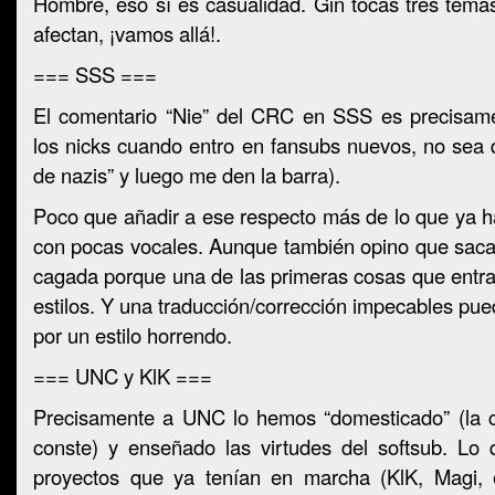
Hombre, eso sí es casualidad. Gin tocas tres tema
afectan, ¡vamos allá!.
=== SSS ===
El comentario “Nie” del CRC en SSS es precisam
los nicks cuando entro en fansubs nuevos, no sea 
de nazis” y luego me den la barra).
Poco que añadir a ese respecto más de lo que ya h
con pocas vocales. Aunque también opino que saca
cagada porque una de las primeras cosas que entran
estilos. Y una traducción/corrección impecables p
por un estilo horrendo.
=== UNC y KlK ===
Precisamente a UNC lo hemos “domesticado” (la 
conste) y enseñado las virtudes del softsub. Lo
proyectos que ya tenían en marcha (KlK, Magi, 