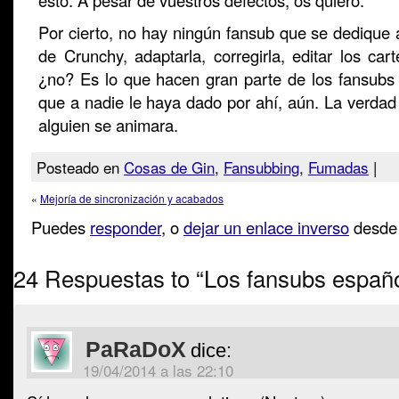
esto. A pesar de vuestros defectos, os quiero.
Por cierto, no hay ningún fansub que se dedique a 
de Crunchy, adaptarla, corregirla, editar los cart
¿no? Es lo que hacen gran parte de los fansubs 
que a nadie le haya dado por ahí, aún. La verdad
alguien se animara.
Posteado en
Cosas de Gin
,
Fansubbing
,
Fumadas
|
«
Mejoría de sincronización y acabados
Puedes
responder
, o
dejar un enlace inverso
desde 
24 Respuestas to “Los fansubs españ
PaRaDoX
dice:
19/04/2014 a las 22:10