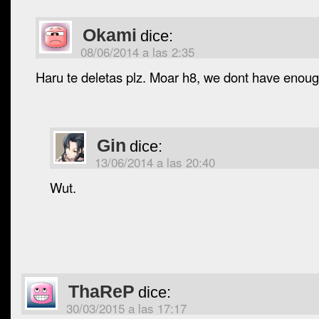
Okami
dice:
08/06/2014 a las 2:35
Haru te deletas plz. Moar h8, we dont have enoug
Gin
dice:
13/06/2014 a las 20:40
Wut.
ThaReP
dice:
30/03/2015 a las 17:17