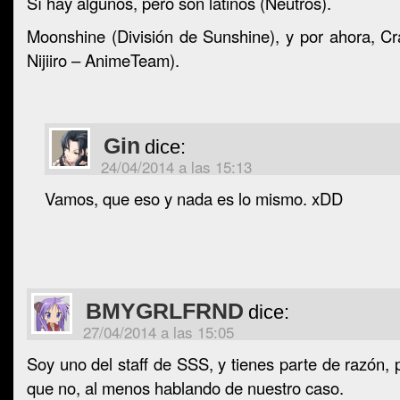
Sí hay algunos, pero son latinos (Neutros).
Moonshine (División de Sunshine), y por ahora, C
Nijiiro – AnimeTeam).
Gin
dice:
24/04/2014 a las 15:13
Vamos, que eso y nada es lo mismo. xDD
BMYGRLFRND
dice:
27/04/2014 a las 15:05
Soy uno del staff de SSS, y tienes parte de razón, 
que no, al menos hablando de nuestro caso.