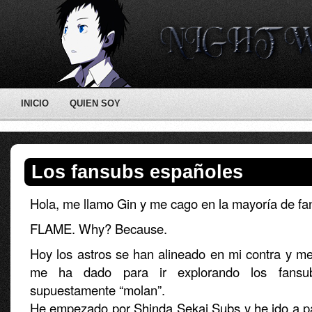
INICIO
QUIEN SOY
Los fansubs españoles
Hola, me llamo Gin y me cago en la mayoría de fa
FLAME. Why? Because.
Hoy los astros se han alineado en mi contra y me
me ha dado para ir explorando los fansu
supuestamente “molan”.
He empezado por Shinda Sekai Subs y he ido a p