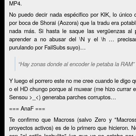
MP4.
No puedo decir nada espécifico por KlK, lo único
por boca de Shorai (Aozora) que la tradu era potabl
nada más. Si hasta le saque las vergüenzas al p
aprender a no abusar del \N y el \h … precisa
purulando por FailSubs suyo)…
“Hay zonas donde al encoder le petaba la RAM”
Y luego el porrero este no me cree cuando le digo 
o el HD chungo porque al muxear (me hizo currar 
Sensou >_<) generaba parches corruptos…
=== AnaF ===
Te confirmo que Macross (salvo Zero y "Macross
proyectos activos) es de lo primero que hicieron. N
con "al estilo Inshulite" (ya que yo no estaba por