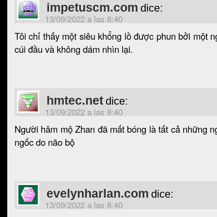
impetuscm.com
dice:
13/09/2022 a las 8:40
Tôi chỉ thấy một siêu khổng lồ được phun bởi một n
cúi đầu và không dám nhìn lại.
hmtec.net
dice:
13/09/2022 a las 8:40
Người hâm mộ Zhan đã mất bóng là tất cả những n
ngốc do não bộ
evelynharlan.com
dice:
13/09/2022 a las 8:40