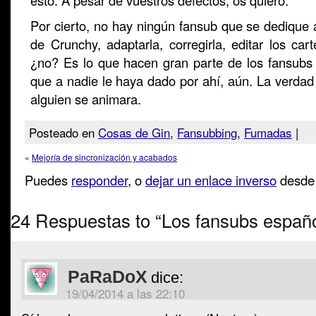
esto. A pesar de vuestros defectos, os quiero.
Por cierto, no hay ningún fansub que se dedique a 
de Crunchy, adaptarla, corregirla, editar los cart
¿no? Es lo que hacen gran parte de los fansubs 
que a nadie le haya dado por ahí, aún. La verdad
alguien se animara.
Posteado en
Cosas de Gin
,
Fansubbing
,
Fumadas
|
«
Mejoría de sincronización y acabados
Puedes
responder
, o
dejar un enlace inverso
desde 
24 Respuestas to “Los fansubs españ
PaRaDoX
dice:
19/04/2014 a las 22:10