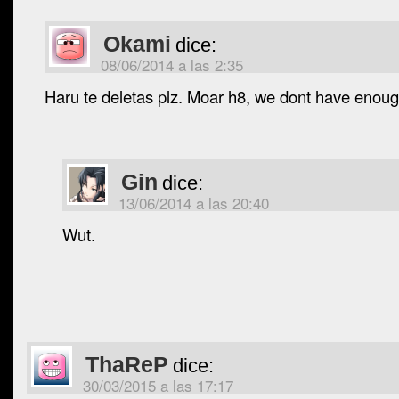
Okami
dice:
08/06/2014 a las 2:35
Haru te deletas plz. Moar h8, we dont have enoug
Gin
dice:
13/06/2014 a las 20:40
Wut.
ThaReP
dice:
30/03/2015 a las 17:17