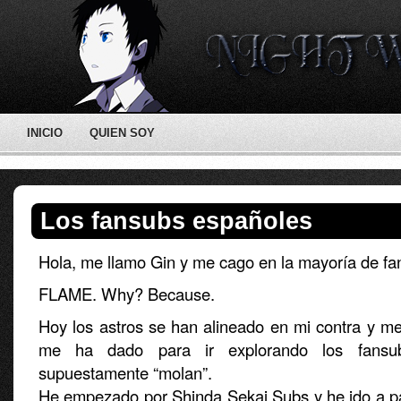
INICIO
QUIEN SOY
Los fansubs españoles
Hola, me llamo Gin y me cago en la mayoría de fa
FLAME. Why? Because.
Hoy los astros se han alineado en mi contra y me
me ha dado para ir explorando los fansu
supuestamente “molan”.
He empezado por Shinda Sekai Subs y he ido a p