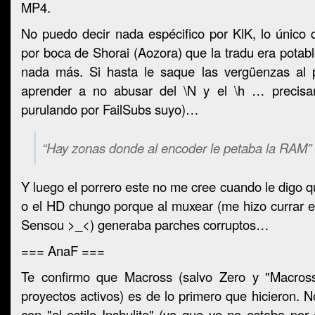
MP4.
No puedo decir nada espécifico por KlK, lo único
por boca de Shorai (Aozora) que la tradu era potabl
nada más. Si hasta le saque las vergüenzas al p
aprender a no abusar del \N y el \h … precisa
purulando por FailSubs suyo)…
“Hay zonas donde al encoder le petaba la RAM”
Y luego el porrero este no me cree cuando le digo 
o el HD chungo porque al muxear (me hizo currar 
Sensou >_<) generaba parches corruptos…
=== AnaF ===
Te confirmo que Macross (salvo Zero y "Macross
proyectos activos) es de lo primero que hicieron. N
con "al estilo Inshulite" (ya que yo no estaba por