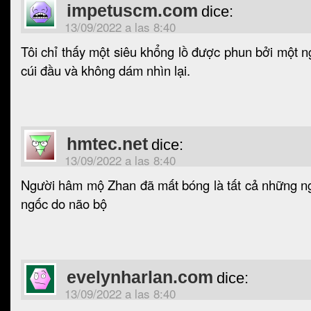
impetuscm.com
dice:
13/09/2022 a las 8:40
Tôi chỉ thấy một siêu khổng lồ được phun bởi một n
cúi đầu và không dám nhìn lại.
hmtec.net
dice:
13/09/2022 a las 8:40
Người hâm mộ Zhan đã mất bóng là tất cả những n
ngốc do não bộ
evelynharlan.com
dice:
13/09/2022 a las 8:40