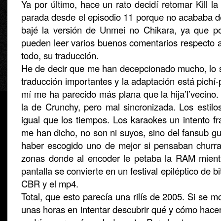
Ya por último, hace un rato decidí retomar Kill la 
parada desde el episodio 11 porque no acababa
bajé la versión de Unmei no Chikara, ya que p
pueden leer varios buenos comentarios respecto a
todo, su traducción.
He de decir que me han decepcionado mucho, lo si
traducción importantes y la adaptación está pichí
mí me ha parecido más plana que la hija’l’vecino
la de Crunchy, pero mal sincronizada. Los estilo
igual que los tiempos. Los karaokes un intento f
me han dicho, no son ni suyos, sino del fansub gu
haber escogido uno de mejor si pensaban churra
zonas donde al encoder le petaba la RAM mient
pantalla se convierte en un festival epiléptico de bi
CBR y el mp4.
Total, que esto parecía una rilís de 2005. Si se m
unas horas en intentar descubrir qué y cómo hacen 