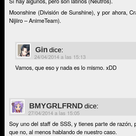
Sí hay algunos, pero son latinos (Neutros).
Moonshine (División de Sunshine), y por ahora, C
Nijiiro – AnimeTeam).
Gin
dice:
24/04/2014 a las 15:13
Vamos, que eso y nada es lo mismo. xDD
BMYGRLFRND
dice:
27/04/2014 a las 15:05
Soy uno del staff de SSS, y tienes parte de razón, 
que no, al menos hablando de nuestro caso.