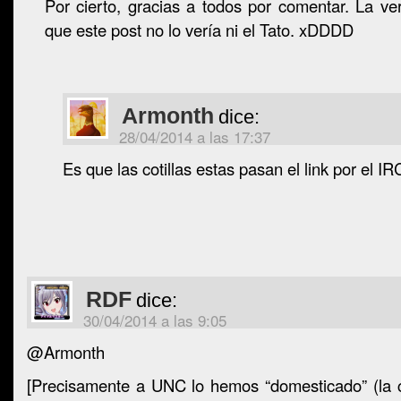
Por cierto, gracias a todos por comentar. La v
que este post no lo vería ni el Tato. xDDDD
Armonth
dice:
28/04/2014 a las 17:37
Es que las cotillas estas pasan el link por el I
RDF
dice:
30/04/2014 a las 9:05
@Armonth
[Precisamente a UNC lo hemos “domesticado” (la