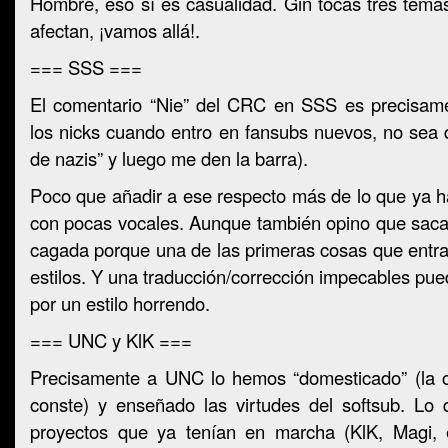
Hombre, eso sí es casualidad. Gin tocas tres tema
afectan, ¡vamos allá!.
=== SSS ===
El comentario “Nie” del CRC en SSS es precisam
los nicks cuando entro en fansubs nuevos, no sea 
de nazis” y luego me den la barra).
Poco que añadir a ese respecto más de lo que ya h
con pocas vocales. Aunque también opino que saca
cagada porque una de las primeras cosas que entran
estilos. Y una traducción/corrección impecables p
por un estilo horrendo.
=== UNC y KlK ===
Precisamente a UNC lo hemos “domesticado” (la 
conste) y enseñado las virtudes del softsub. Lo
proyectos que ya tenían en marcha (KlK, Magi, 