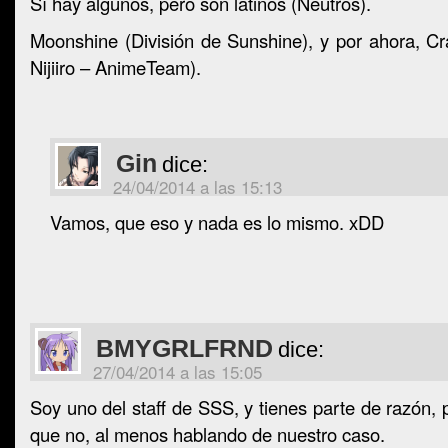
Sí hay algunos, pero son latinos (Neutros).
Moonshine (División de Sunshine), y por ahora, C
Nijiiro – AnimeTeam).
Gin
dice:
24/04/2014 a las 15:13
Vamos, que eso y nada es lo mismo. xDD
BMYGRLFRND
dice:
27/04/2014 a las 15:05
Soy uno del staff de SSS, y tienes parte de razón, 
que no, al menos hablando de nuestro caso.