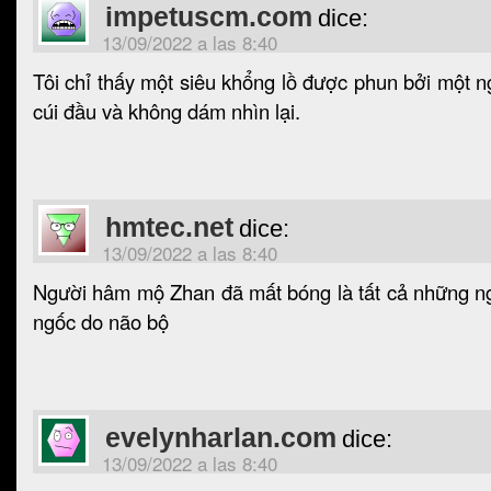
impetuscm.com
dice:
13/09/2022 a las 8:40
Tôi chỉ thấy một siêu khổng lồ được phun bởi một n
cúi đầu và không dám nhìn lại.
hmtec.net
dice:
13/09/2022 a las 8:40
Người hâm mộ Zhan đã mất bóng là tất cả những n
ngốc do não bộ
evelynharlan.com
dice:
13/09/2022 a las 8:40