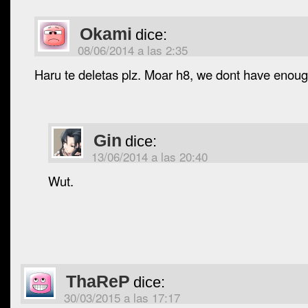
Okami
dice:
08/06/2014 a las 2:35
Haru te deletas plz. Moar h8, we dont have enoug
Gin
dice:
13/06/2014 a las 20:40
Wut.
ThaReP
dice:
30/03/2015 a las 17:17