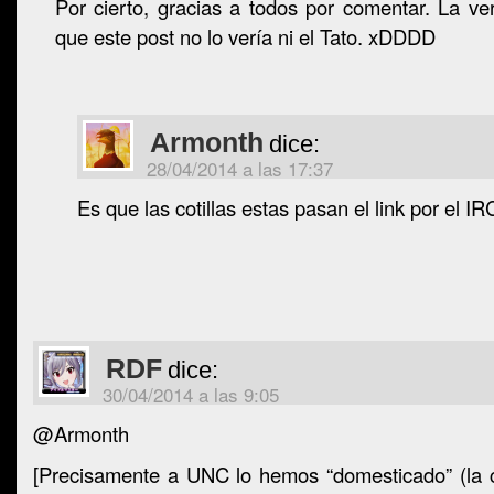
Por cierto, gracias a todos por comentar. La v
que este post no lo vería ni el Tato. xDDDD
Armonth
dice:
28/04/2014 a las 17:37
Es que las cotillas estas pasan el link por el I
RDF
dice:
30/04/2014 a las 9:05
@Armonth
[Precisamente a UNC lo hemos “domesticado” (la