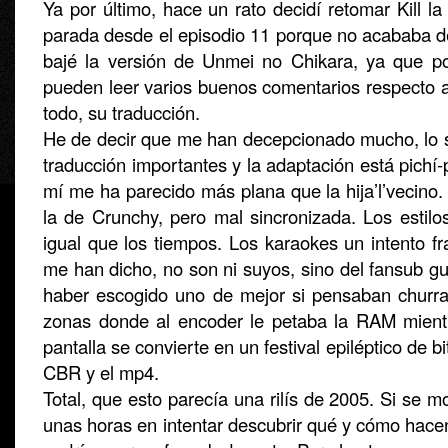
Ya por último, hace un rato decidí retomar Kill la 
parada desde el episodio 11 porque no acababa
bajé la versión de Unmei no Chikara, ya que p
pueden leer varios buenos comentarios respecto a
todo, su traducción.
He de decir que me han decepcionado mucho, lo si
traducción importantes y la adaptación está pichí
mí me ha parecido más plana que la hija’l’vecino
la de Crunchy, pero mal sincronizada. Los estilo
igual que los tiempos. Los karaokes un intento f
me han dicho, no son ni suyos, sino del fansub gu
haber escogido uno de mejor si pensaban churra
zonas donde al encoder le petaba la RAM mient
pantalla se convierte en un festival epiléptico de bi
CBR y el mp4.
Total, que esto parecía una rilís de 2005. Si se m
unas horas en intentar descubrir qué y cómo hacen 