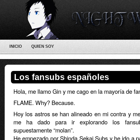
INICIO
QUIEN SOY
Los fansubs españoles
Hola, me llamo Gin y me cago en la mayoría de fa
FLAME. Why? Because.
Hoy los astros se han alineado en mi contra y me
me ha dado para ir explorando los fansu
supuestamente “molan”.
He empezado por Shinda Sekai Subs y he ido a p