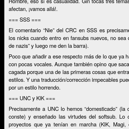
Hombre, eso sí es casualidad. Gin tocas tres tema
afectan, ¡vamos allá!.
=== SSS ===
El comentario “Nie” del CRC en SSS es precisam
los nicks cuando entro en fansubs nuevos, no sea 
de nazis” y luego me den la barra).
Poco que añadir a ese respecto más de lo que ya h
con pocas vocales. Aunque también opino que saca
cagada porque una de las primeras cosas que entran
estilos. Y una traducción/corrección impecables p
por un estilo horrendo.
=== UNC y KlK ===
Precisamente a UNC lo hemos “domesticado” (la 
conste) y enseñado las virtudes del softsub. Lo
proyectos que ya tenían en marcha (KlK, Magi, 