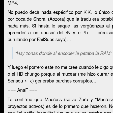
MP4.
No puedo decir nada espécifico por KlK, lo único
por boca de Shorai (Aozora) que la tradu era potabl
nada más. Si hasta le saque las vergüenzas al p
aprender a no abusar del \N y el \h … precisa
purulando por FailSubs suyo)…
“Hay zonas donde al encoder le petaba la RAM”
Y luego el porrero este no me cree cuando le digo 
o el HD chungo porque al muxear (me hizo currar 
Sensou >_<) generaba parches corruptos…
=== AnaF ===
Te confirmo que Macross (salvo Zero y "Macross
proyectos activos) es de lo primero que hicieron. N
con "al estilo Inshulite" (ya que yo no estaba por