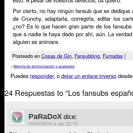
esto. A pesar de vuestros defectos, os quiero.
Por cierto, no hay ningún fansub que se dedique a 
de Crunchy, adaptarla, corregirla, editar los cart
¿no? Es lo que hacen gran parte de los fansubs 
que a nadie le haya dado por ahí, aún. La verdad
alguien se animara.
Posteado en
Cosas de Gin
,
Fansubbing
,
Fumadas
|
«
Mejoría de sincronización y acabados
Puedes
responder
, o
dejar un enlace inverso
desde 
24 Respuestas to “Los fansubs españ
PaRaDoX
dice:
19/04/2014 a las 22:10