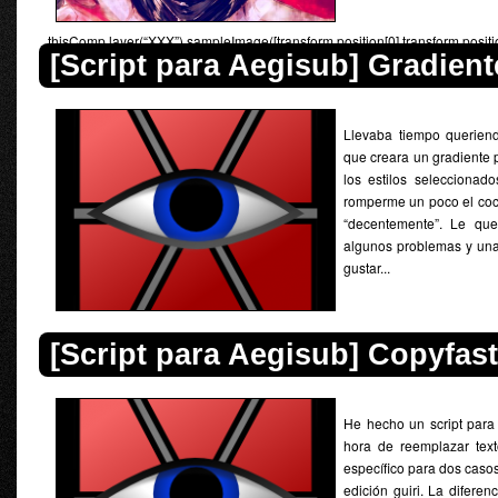
thisComp.layer(“XXX”).sampleImage([transform.position[0],transform.p
[Script para Aegisub] Gradient
debería ser el nombre de la capa del vídeo de referenci...
Llevaba tiempo queriend
que creara un gradiente 
los estilos selecciona
romperme un poco el coc
“decentemente”. Le qu
algunos problemas y un
gustar...
[Script para Aegisub] Copyfast
He hecho un script para f
hora de reemplazar tex
específico para dos casos
edición guiri. La diferenci